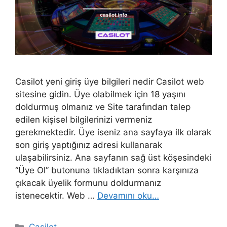
Casilot yeni giriş üye bilgileri nedir Casilot web
sitesine gidin. Üye olabilmek için 18 yaşını
doldurmuş olmanız ve Site tarafından talep
edilen kişisel bilgilerinizi vermeniz
gerekmektedir. Üye iseniz ana sayfaya ilk olarak
son giriş yaptığınız adresi kullanarak
ulaşabilirsiniz. Ana sayfanın sağ üst köşesindeki
“Üye Ol” butonuna tıkladıktan sonra karşınıza
çıkacak üyelik formunu doldurmanız
istenecektir. Web …
Devamını oku…
Kategoriler