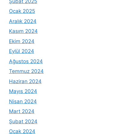
Şubat 2025
Ocak 2025
Aralık 2024
Kasım 2024
Ekim 2024
Eylül 2024
Ağustos 2024
Temmuz 2024
Haziran 2024
Mayıs 2024
Nisan 2024
Mart 2024
Şubat 2024
Ocak 2024