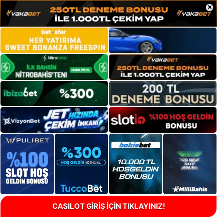
×
CASILOT GİRİŞ İÇİN TIKLAYINIZ!