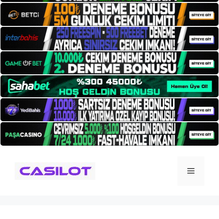
İçeriğe
atla
Menü