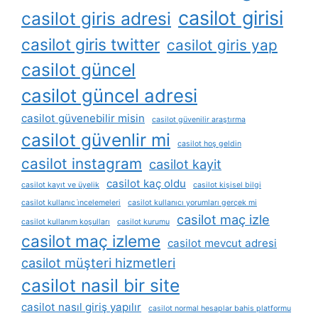
casilot girisi
casilot giris adresi
casilot giris twitter
casilot giris yap
casilot güncel
casilot güncel adresi
casilot güvenebilir misin
casilot güvenilir araştırma
casilot güvenlir mi
casilot hoş geldin
casilot instagram
casilot kayit
casilot kaç oldu
casilot kayıt ve üyelik
casilot kişisel bilgi
casilot kullanıc i̇ncelemeleri
casilot kullanıcı yorumları gerçek mi
casilot maç izle
casilot kullanım koşulları
casilot kurumu
casilot maç izleme
casilot mevcut adresi
casilot müşteri hizmetleri
casilot nasil bir site
casilot nasıl giriş yapılır
casilot normal hesaplar bahis platformu