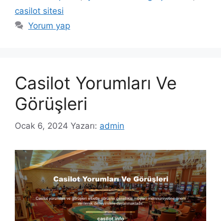
casilot sitesi
Yorum yap
Casilot Yorumları Ve
Görüşleri
Ocak 6, 2024
Yazarı:
admin