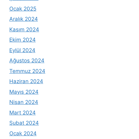
Ocak 2025
Aralık 2024
Kasım 2024
Ekim 2024
Eylül 2024
Ağustos 2024
Temmuz 2024
Haziran 2024
Mayıs 2024
Nisan 2024
Mart 2024
Şubat 2024
Ocak 2024