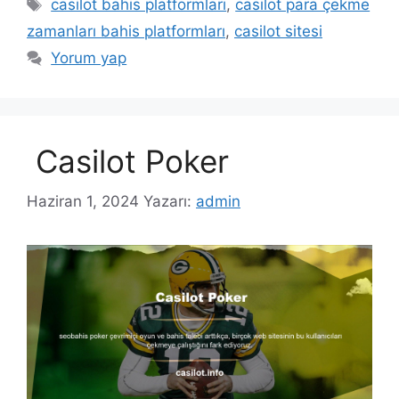
Etiketler
casilot bahis platformları
,
casilot para çekme
zamanları bahis platformları
,
casilot sitesi
Yorum yap
Casilot Poker
Haziran 1, 2024
Yazarı:
admin