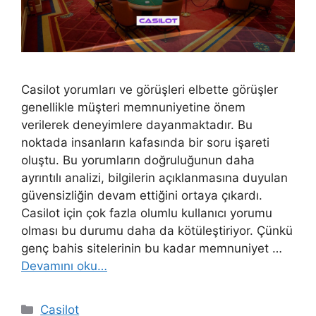
Casilot yorumları ve görüşleri elbette görüşler
genellikle müşteri memnuniyetine önem
verilerek deneyimlere dayanmaktadır. Bu
noktada insanların kafasında bir soru işareti
oluştu. Bu yorumların doğruluğunun daha
ayrıntılı analizi, bilgilerin açıklanmasına duyulan
güvensizliğin devam ettiğini ortaya çıkardı.
Casilot için çok fazla olumlu kullanıcı yorumu
olması bu durumu daha da kötüleştiriyor. Çünkü
genç bahis sitelerinin bu kadar memnuniyet …
Devamını oku…
Kategoriler
Casilot