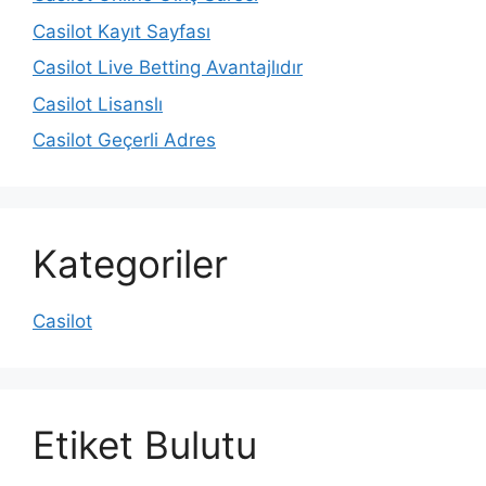
Casilot Kayıt Sayfası
Casilot Live Betting Avantajlıdır
Casilot Lisanslı
Casilot Geçerli Adres
Kategoriler
Casilot
Etiket Bulutu