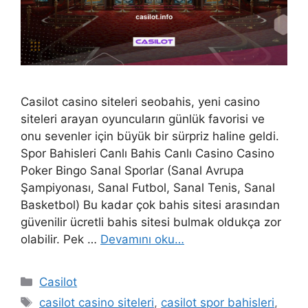
Casilot casino siteleri seobahis, yeni casino
siteleri arayan oyuncuların günlük favorisi ve
onu sevenler için büyük bir sürpriz haline geldi.
Spor Bahisleri Canlı Bahis Canlı Casino Casino
Poker Bingo Sanal Sporlar (Sanal Avrupa
Şampiyonası, Sanal Futbol, ​​Sanal Tenis, Sanal
Basketbol) Bu kadar çok bahis sitesi arasından
güvenilir ücretli bahis sitesi bulmak oldukça zor
olabilir. Pek …
Devamını oku…
Kategoriler
Casilot
Etiketler
casilot casino siteleri
,
casilot spor bahisleri
,