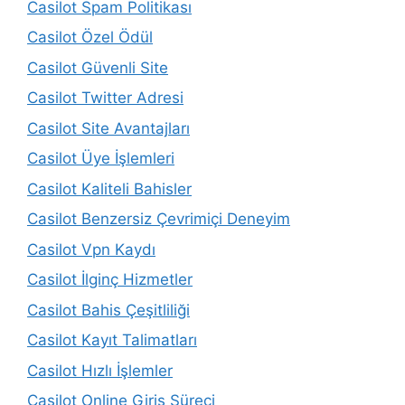
Casilot Spam Politikası
Casilot Özel Ödül
Casilot Güvenli Site
Casilot Twitter Adresi
Casilot Site Avantajları
Casilot Üye İşlemleri
Casilot Kaliteli Bahisler
Casilot Benzersiz Çevrimiçi Deneyim
Casilot Vpn Kaydı
Casilot İlginç Hizmetler
Casilot Bahis Çeşitliliği
Casilot Kayıt Talimatları
Casilot Hızlı İşlemler
Casilot Online Giriş Süreci