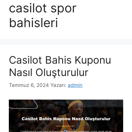
casilot spor
bahisleri
Casilot Bahis Kuponu
Nasıl Oluşturulur
Temmuz 6, 2024
Yazarı:
admin