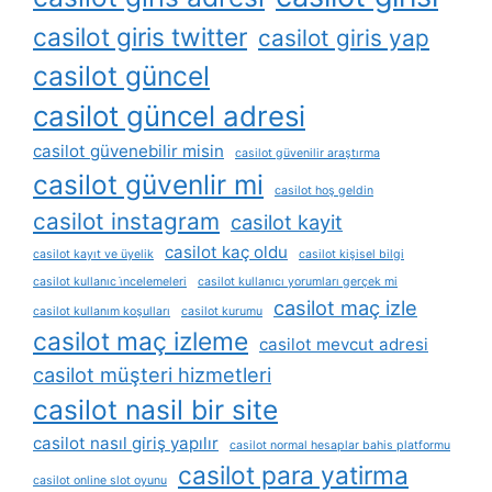
casilot giris twitter
casilot giris yap
casilot güncel
casilot güncel adresi
casilot güvenebilir misin
casilot güvenilir araştırma
casilot güvenlir mi
casilot hoş geldin
casilot instagram
casilot kayit
casilot kaç oldu
casilot kayıt ve üyelik
casilot kişisel bilgi
casilot kullanıc i̇ncelemeleri
casilot kullanıcı yorumları gerçek mi
casilot maç izle
casilot kullanım koşulları
casilot kurumu
casilot maç izleme
casilot mevcut adresi
casilot müşteri hizmetleri
casilot nasil bir site
casilot nasıl giriş yapılır
casilot normal hesaplar bahis platformu
casilot para yatirma
casilot online slot oyunu