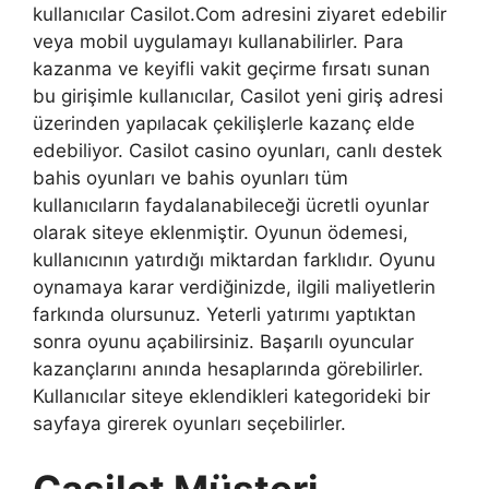
kullanıcılar Casilot.Com adresini ziyaret edebilir
veya mobil uygulamayı kullanabilirler. Para
kazanma ve keyifli vakit geçirme fırsatı sunan
bu girişimle kullanıcılar, Casilot yeni giriş adresi
üzerinden yapılacak çekilişlerle kazanç elde
edebiliyor. Casilot casino oyunları, canlı destek
bahis oyunları ve bahis oyunları tüm
kullanıcıların faydalanabileceği ücretli oyunlar
olarak siteye eklenmiştir. Oyunun ödemesi,
kullanıcının yatırdığı miktardan farklıdır. Oyunu
oynamaya karar verdiğinizde, ilgili maliyetlerin
farkında olursunuz. Yeterli yatırımı yaptıktan
sonra oyunu açabilirsiniz. Başarılı oyuncular
kazançlarını anında hesaplarında görebilirler.
Kullanıcılar siteye eklendikleri kategorideki bir
sayfaya girerek oyunları seçebilirler.
Casilot Müşteri