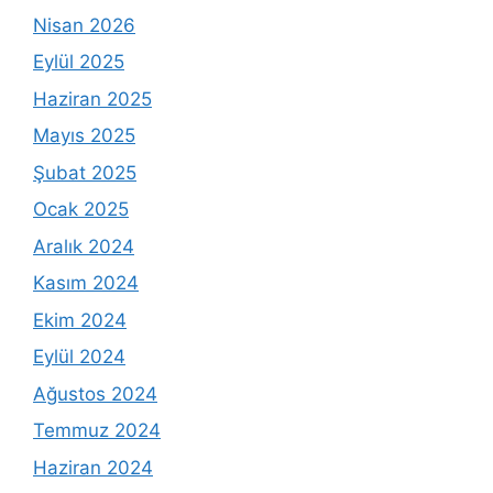
Nisan 2026
Eylül 2025
Haziran 2025
Mayıs 2025
Şubat 2025
Ocak 2025
Aralık 2024
Kasım 2024
Ekim 2024
Eylül 2024
Ağustos 2024
Temmuz 2024
Haziran 2024