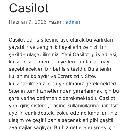
Casilot
Haziran 9, 2026
Yazarı:
admin
Casilot bahis sitesine üye olarak bu varlıkları
yayabilir ve zenginlik hayallerinize hızlı bir
şekilde ulaşabilirsiniz. Yeni Casilot giriş adresi,
kullanıcıların memnuniyetleri için kullanmayı
seçebilecekleri bir bahis sitesidir. Bu sitenin
kullanımı kolaydır ve ücretsizdir. Siteyi
kullanabilmeniz için üye olmanız gerekmektedir.
Sitenin tüm hizmetlerinden yararlanmak için bu
şartı yerine getirmeniz gerekmektedir. Casilot
yeni giriş sistemi, casino kullanıcılarına ücretsiz
üyelik, canlı destek, çoklu ödeme kanalları, hızlı
ulaşım ve çeşitli bahis seçenekleri gibi çeşitli
avantajlar sağlıyor. Bu hizmetlere erişmek için