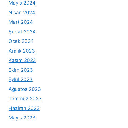
Mayıs 2024
Nisan 2024
Mart 2024
Şubat 2024
Ocak 2024
Aralık 2023
Kasım 2023
Ekim 2023
Eylül 2023
Ağustos 2023
Temmuz 2023
Haziran 2023
Mayıs 2023