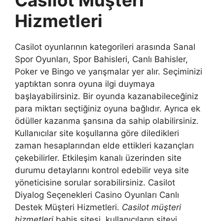
Hizmetleri
Casilot oyunlarının kategorileri arasında Sanal
Spor Oyunları, Spor Bahisleri, Canlı Bahisler,
Poker ve Bingo ve yarışmalar yer alır. Seçiminizi
yaptıktan sonra oyuna ilgi duymaya
başlayabilirsiniz. Bir oyunda kazanabileceğiniz
para miktarı seçtiğiniz oyuna bağlıdır. Ayrıca ek
ödüller kazanma şansına da sahip olabilirsiniz.
Kullanıcılar site koşullarına göre diledikleri
zaman hesaplarından elde ettikleri kazançları
çekebilirler. Etkileşim kanalı üzerinden site
durumu detaylarını kontrol edebilir veya site
yöneticisine sorular sorabilirsiniz. Casilot
Diyalog Seçenekleri Casino Oyunları Canlı
Destek Müşteri Hizmetleri.
Casilot müşteri
hizmetleri
bahis sitesi, kullanıcıların siteyi