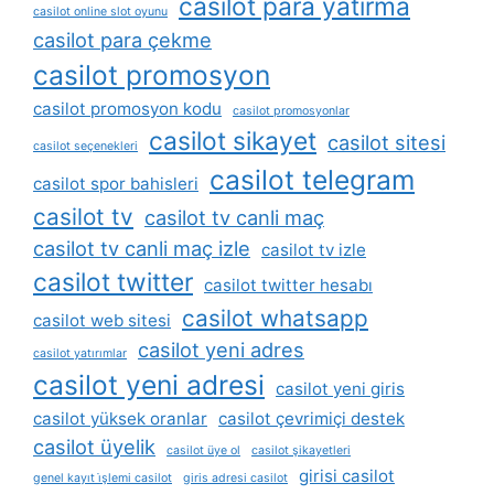
casilot para yatirma
casilot online slot oyunu
casilot para çekme
casilot promosyon
casilot promosyon kodu
casilot promosyonlar
casilot sikayet
casilot sitesi
casilot seçenekleri
casilot telegram
casilot spor bahisleri
casilot tv
casilot tv canli maç
casilot tv canli maç izle
casilot tv izle
casilot twitter
casilot twitter hesabı
casilot whatsapp
casilot web sitesi
casilot yeni adres
casilot yatırımlar
casilot yeni adresi
casilot yeni giris
casilot yüksek oranlar
casilot çevrimiçi destek
casilot üyelik
casilot üye ol
casilot şikayetleri
girisi casilot
genel kayıt i̇şlemi casilot
giris adresi casilot