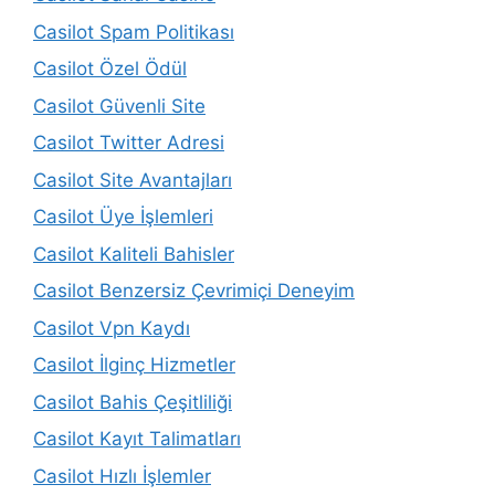
Casilot Spam Politikası
Casilot Özel Ödül
Casilot Güvenli Site
Casilot Twitter Adresi
Casilot Site Avantajları
Casilot Üye İşlemleri
Casilot Kaliteli Bahisler
Casilot Benzersiz Çevrimiçi Deneyim
Casilot Vpn Kaydı
Casilot İlginç Hizmetler
Casilot Bahis Çeşitliliği
Casilot Kayıt Talimatları
Casilot Hızlı İşlemler