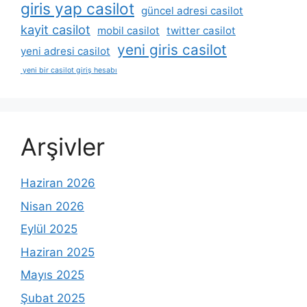
giris yap casilot
güncel adresi casilot
kayit casilot
mobil casilot
twitter casilot
yeni giris casilot
yeni adresi casilot
yeni bir casilot giriş hesabı
Arşivler
Haziran 2026
Nisan 2026
Eylül 2025
Haziran 2025
Mayıs 2025
Şubat 2025