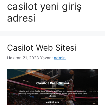
casilot yeni giriş
adresi
Casilot Web Sitesi
Haziran 21, 2023
Yazarı:
admin