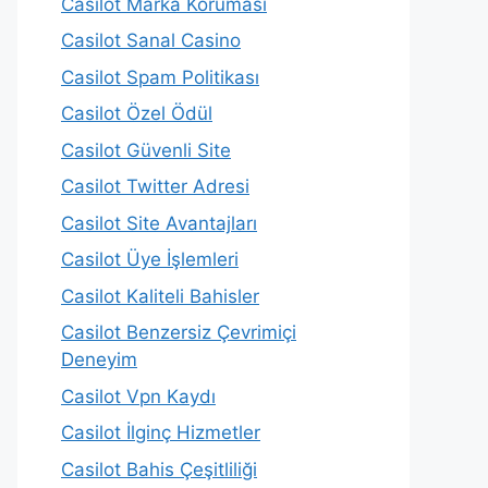
Casilot Marka Koruması
Casilot Sanal Casino
Casilot Spam Politikası
Casilot Özel Ödül
Casilot Güvenli Site
Casilot Twitter Adresi
Casilot Site Avantajları
Casilot Üye İşlemleri
Casilot Kaliteli Bahisler
Casilot Benzersiz Çevrimiçi
Deneyim
Casilot Vpn Kaydı
Casilot İlginç Hizmetler
Casilot Bahis Çeşitliliği