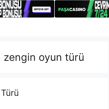
i zengin oyun türü
 Türü