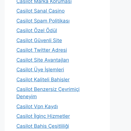
Casilot Marka Koruması
Casilot Sanal Casino
Casilot Spam Politikası
Casilot Özel Ödül
Casilot Güvenli Site
Casilot Twitter Adresi
Casilot Site Avantajları
Casilot Üye İşlemleri
Casilot Kaliteli Bahisler
Casilot Benzersiz Çevrimiçi
Deneyim
Casilot Vpn Kaydı
Casilot İlginç Hizmetler
Casilot Bahis Çeşitliliği