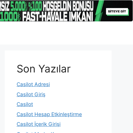
Son Yazılar
Casilot Adresi
Casilot Giriş
Casilot
Casilot Hesap Etkinleştirme
Casilot İçerik Girişi