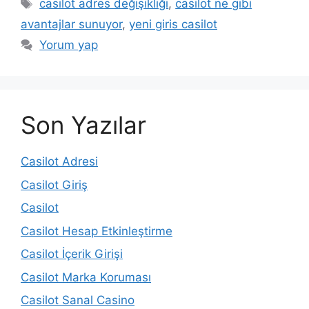
Etiketler
casilot adres değişikliği
,
casilot ne gibi
avantajlar sunuyor
,
yeni giris casilot
Yorum yap
Son Yazılar
Casilot Adresi
Casilot Giriş
Casilot
Casilot Hesap Etkinleştirme
Casilot İçerik Girişi
Casilot Marka Koruması
Casilot Sanal Casino