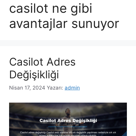
casilot ne gibi
avantajlar sunuyor
Casilot Adres
Değişikliği
Nisan 17, 2024
Yazarı:
admin