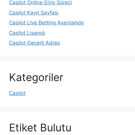
Casilot Online Giriş Süreci
Casilot Kayıt Sayfası
Casilot Live Betting Avantajlıdır
Casilot Lisanslı
Casilot Geçerli Adres
Kategoriler
Casilot
Etiket Bulutu