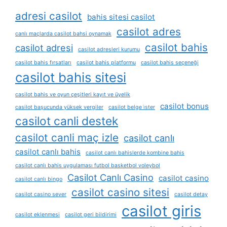
adresi casilot
bahis sitesi casilot
casilot adres
canlı maçlarda casilot bahsi oynamak
casilot bahis
casilot adresi
casilot adresleri kurumu
casilot bahis fırsatları
casilot bahis platformu
casilot bahis seçeneği
casilot bahis sitesi
casilot bahis ve oyun çeşitleri kayıt ve üyelik
casilot bonus
casilot başucunda yüksek vergiler
casilot belge i̇ster
casilot canli destek
casilot canli maç izle
casilot canlı
casilot canlı bahis
casilot canlı bahislerde kombine bahis
casilot canlı bahis uygulaması futbol ​​basketbol ​​voleybol
Casilot Canlı Casino
casilot casino
casilot canlı bingo
casilot casino sitesi
casilot casino sever
casilot detay
casilot giris
casilot eklenmesi
casilot geri bildirimi