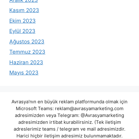
Kasım 2023
Ekim 2023
Eylül 2023
Ağustos 2023
Temmuz 2023
Haziran 2023
Mayıs 2023
Avrasya'nın en büyük reklam platformunda olmak için
Microsoft Teams:
reklam@avrasyamarketing.com
adresimizden veya Telegram: @Avrasyamarketing
adresimizden irtibat kurabilirsiniz. (Tek iletişim
adreslerimiz teams / telegram ve mail adresimizdir.
Harici hiçbir iletişim adresimiz bulunmamaktadır.