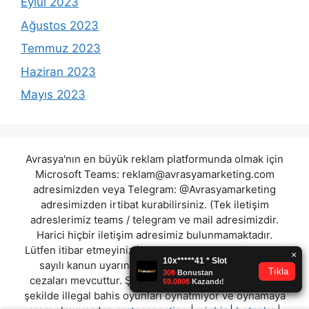
Eylül 2023
Ağustos 2023
Temmuz 2023
Haziran 2023
Mayıs 2023
Avrasya'nın en büyük reklam platformunda olmak için
Microsoft Teams:
reklam@avrasyamarketing.com
adresimizden veya Telegram: @Avrasyamarketing
adresimizden irtibat kurabilirsiniz. (Tek iletişim
adreslerimiz teams / telegram ve mail adresimizdir.
Harici hiçbir iletişim adresimiz bulunmamaktadır.
Lütfen itibar etmeyiniz.) Türkiye yasalarına göre 7258
sayılı kanun uyarınca yasa dışı bahis oynamanın
cezaları mevcuttur. Şu an bulunduğunuz site hiç bir
şekilde illegal bahis oyunları oynatmıyor ve oynamaya