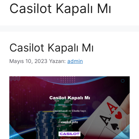
Casilot Kapalı Mı
Casilot Kapalı Mı
Mayıs 10, 2023
Yazarı:
admin