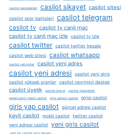
casilot sikayet
casilot sitesi
casilot seçenekleri
casilot telegram
casilot spor bahisleri
casilot tv
casilot tv canli maç
casilot tv canli maç izle
casilot tv izle
casilot twitter
casilot twitter hesabı
casilot whatsapp
casilot web sitesi
casilot yeni adres
casilot yatırımlar
casilot yeni adresi
casilot yeni giris
casilot yüksek oranlar
casilot çevrimiçi destek
casilot üyelik
casilot üye ol
casilot şikayetleri
girisi casilot
genel kayıt i̇şlemi casilot
giris adresi casilot
giris yap casilot
güncel adresi casilot
kayit casilot
mobil casilot
twitter casilot
yeni giris casilot
yeni adresi casilot
yeni bir casilot giriş hesabı