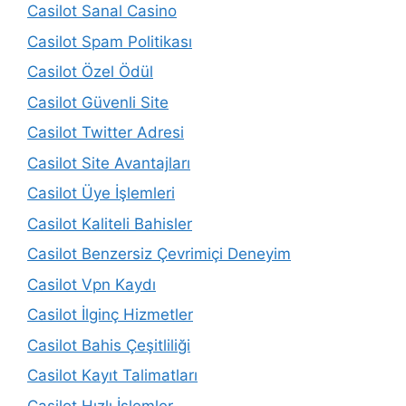
Casilot Sanal Casino
Casilot Spam Politikası
Casilot Özel Ödül
Casilot Güvenli Site
Casilot Twitter Adresi
Casilot Site Avantajları
Casilot Üye İşlemleri
Casilot Kaliteli Bahisler
Casilot Benzersiz Çevrimiçi Deneyim
Casilot Vpn Kaydı
Casilot İlginç Hizmetler
Casilot Bahis Çeşitliliği
Casilot Kayıt Talimatları
Casilot Hızlı İşlemler