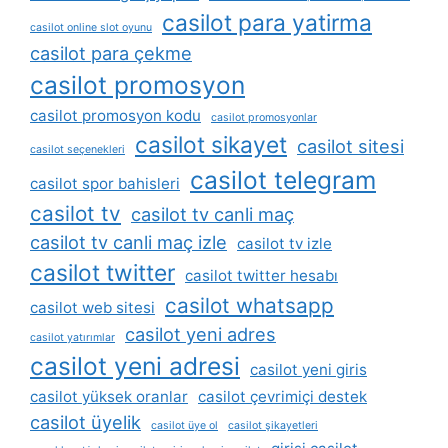
casilot para yatirma
casilot online slot oyunu
casilot para çekme
casilot promosyon
casilot promosyon kodu
casilot promosyonlar
casilot sikayet
casilot sitesi
casilot seçenekleri
casilot telegram
casilot spor bahisleri
casilot tv
casilot tv canli maç
casilot tv canli maç izle
casilot tv izle
casilot twitter
casilot twitter hesabı
casilot whatsapp
casilot web sitesi
casilot yeni adres
casilot yatırımlar
casilot yeni adresi
casilot yeni giris
casilot yüksek oranlar
casilot çevrimiçi destek
casilot üyelik
casilot üye ol
casilot şikayetleri