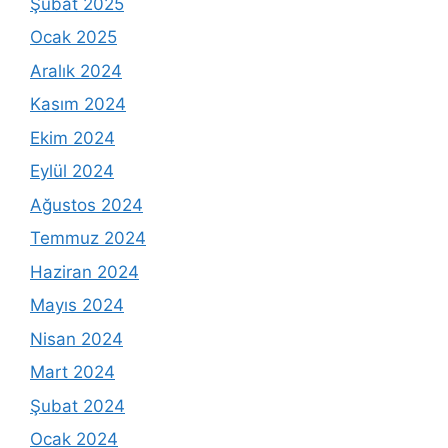
Şubat 2025
Ocak 2025
Aralık 2024
Kasım 2024
Ekim 2024
Eylül 2024
Ağustos 2024
Temmuz 2024
Haziran 2024
Mayıs 2024
Nisan 2024
Mart 2024
Şubat 2024
Ocak 2024