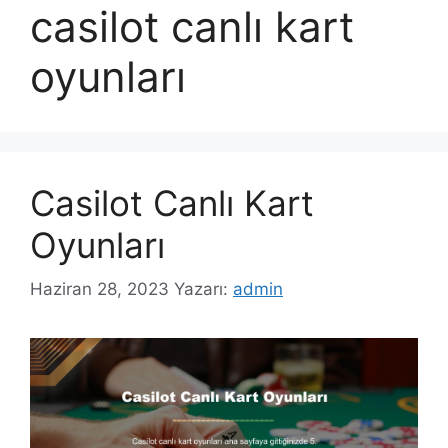
casilot canlı kart
oyunları
Casilot Canlı Kart
Oyunları
Haziran 28, 2023
Yazarı:
admin