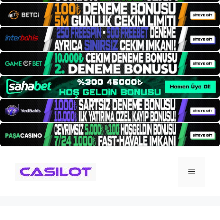
İçeriğe
atla
Menü