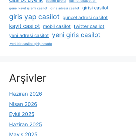
casilot üye ol
casilot şikayetleri
girisi casilot
genel kayıt i̇şlemi casilot
giris adresi casilot
giris yap casilot
güncel adresi casilot
kayit casilot
mobil casilot
twitter casilot
yeni giris casilot
yeni adresi casilot
yeni bir casilot giriş hesabı
Arşivler
Haziran 2026
Nisan 2026
Eylül 2025
Haziran 2025
Mayıs 2025