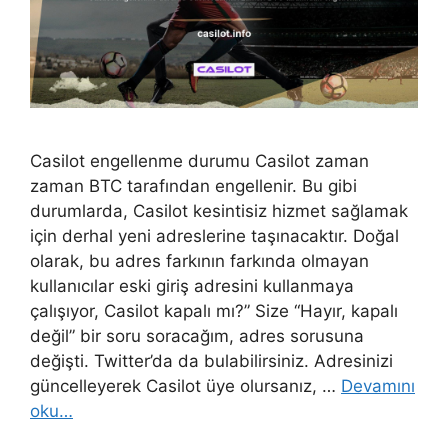
Casilot engellenme durumu Casilot zaman
zaman BTC tarafından engellenir. Bu gibi
durumlarda, Casilot kesintisiz hizmet sağlamak
için derhal yeni adreslerine taşınacaktır. Doğal
olarak, bu adres farkının farkında olmayan
kullanıcılar eski giriş adresini kullanmaya
çalışıyor, Casilot kapalı mı?” Size “Hayır, kapalı
değil” bir soru soracağım, adres sorusuna
değişti. Twitter’da da bulabilirsiniz. Adresinizi
güncelleyerek Casilot üye olursanız, …
Devamını
oku…