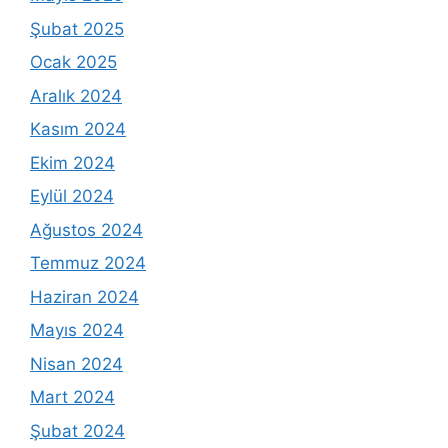
Şubat 2025
Ocak 2025
Aralık 2024
Kasım 2024
Ekim 2024
Eylül 2024
Ağustos 2024
Temmuz 2024
Haziran 2024
Mayıs 2024
Nisan 2024
Mart 2024
Şubat 2024