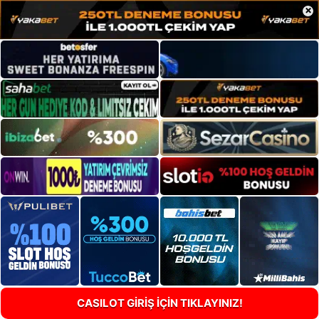
×
CASILOT GİRİŞ İÇİN TIKLAYINIZ!