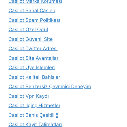
Casilot Marka Koruması
Casilot Sanal Casino
Casilot Spam Politikası
Casilot Özel Ödül
Casilot Güvenli Site
Casilot Twitter Adresi
Casilot Site Avantajları
Casilot Üye İşlemleri
Casilot Kaliteli Bahisler
Casilot Benzersiz Çevrimiçi Deneyim
Casilot Vpn Kaydı
Casilot İlginç Hizmetler
Casilot Bahis Çeşitliliği
Casilot Kayıt Talimatları