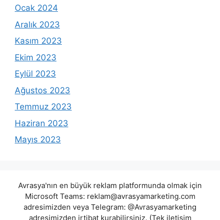
Ocak 2024
Aralık 2023
Kasım 2023
Ekim 2023
Eylül 2023
Ağustos 2023
Temmuz 2023
Haziran 2023
Mayıs 2023
Avrasya'nın en büyük reklam platformunda olmak için
Microsoft Teams:
reklam@avrasyamarketing.com
adresimizden veya Telegram: @Avrasyamarketing
adresimizden irtibat kurabilirsiniz. (Tek iletişim