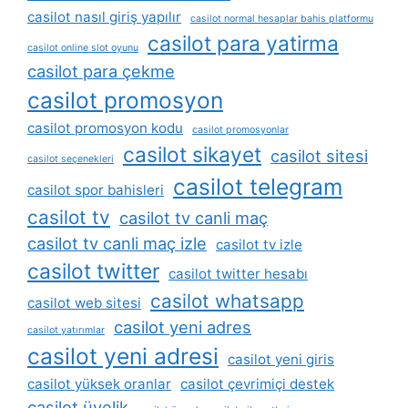
casilot nasıl giriş yapılır
casilot normal hesaplar bahis platformu
casilot para yatirma
casilot online slot oyunu
casilot para çekme
casilot promosyon
casilot promosyon kodu
casilot promosyonlar
casilot sikayet
casilot sitesi
casilot seçenekleri
casilot telegram
casilot spor bahisleri
casilot tv
casilot tv canli maç
casilot tv canli maç izle
casilot tv izle
casilot twitter
casilot twitter hesabı
casilot whatsapp
casilot web sitesi
casilot yeni adres
casilot yatırımlar
casilot yeni adresi
casilot yeni giris
casilot yüksek oranlar
casilot çevrimiçi destek
casilot üyelik