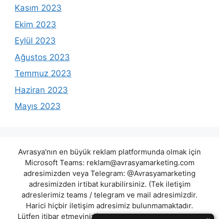
Kasım 2023
Ekim 2023
Eylül 2023
Ağustos 2023
Temmuz 2023
Haziran 2023
Mayıs 2023
Avrasya'nın en büyük reklam platformunda olmak için
Microsoft Teams:
reklam@avrasyamarketing.com
adresimizden veya Telegram: @Avrasyamarketing
adresimizden irtibat kurabilirsiniz. (Tek iletişim
adreslerimiz teams / telegram ve mail adresimizdir.
Harici hiçbir iletişim adresimiz bulunmamaktadır.
Lütfen itibar etmeyiniz.) Türkiye yasalarına göre 7258