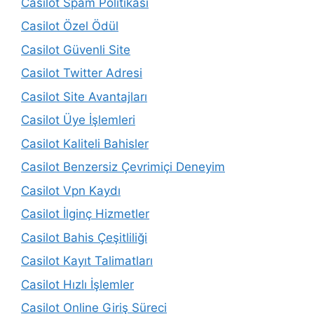
Casilot Spam Politikası
Casilot Özel Ödül
Casilot Güvenli Site
Casilot Twitter Adresi
Casilot Site Avantajları
Casilot Üye İşlemleri
Casilot Kaliteli Bahisler
Casilot Benzersiz Çevrimiçi Deneyim
Casilot Vpn Kaydı
Casilot İlginç Hizmetler
Casilot Bahis Çeşitliliği
Casilot Kayıt Talimatları
Casilot Hızlı İşlemler
Casilot Online Giriş Süreci