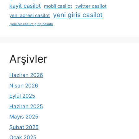
kayit casilot
mobil casilot
twitter casilot
yeni giris casilot
yeni adresi casilot
yeni bir casilot giriş hesabı
Arşivler
Haziran 2026
Nisan 2026
Eylül 2025
Haziran 2025
Mayıs 2025
Şubat 2025
Ocak 2025