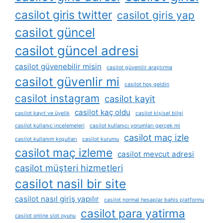
casilot giris twitter
casilot giris yap
casilot güncel
casilot güncel adresi
casilot güvenebilir misin
casilot güvenilir araştırma
casilot güvenlir mi
casilot hoş geldin
casilot instagram
casilot kayit
casilot kaç oldu
casilot kayıt ve üyelik
casilot kişisel bilgi
casilot kullanıc i̇ncelemeleri
casilot kullanıcı yorumları gerçek mi
casilot maç izle
casilot kullanım koşulları
casilot kurumu
casilot maç izleme
casilot mevcut adresi
casilot müşteri hizmetleri
casilot nasil bir site
casilot nasıl giriş yapılır
casilot normal hesaplar bahis platformu
casilot para yatirma
casilot online slot oyunu