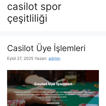
casilot spor
çeşitliliği
Casilot Üye İşlemleri
Eylül 27, 2025
Yazarı:
admin