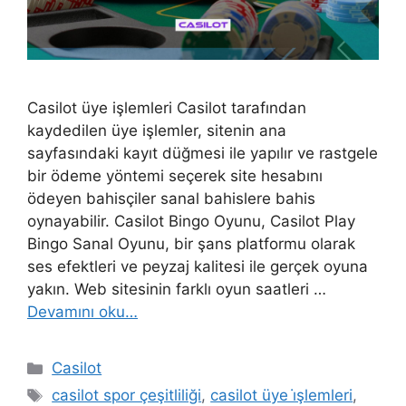
Casilot üye işlemleri Casilot tarafından
kaydedilen üye işlemler, sitenin ana
sayfasındaki kayıt düğmesi ile yapılır ve rastgele
bir ödeme yöntemi seçerek site hesabını
ödeyen bahisçiler sanal bahislere bahis
oynayabilir. Casilot Bingo Oyunu, Casilot Play
Bingo Sanal Oyunu, bir şans platformu olarak
ses efektleri ve peyzaj kalitesi ile gerçek oyuna
yakın. Web sitesinin farklı oyun saatleri …
Devamını oku…
Kategoriler
Casilot
Etiketler
casilot spor çeşitliliği
,
casilot üye i̇şlemleri
,