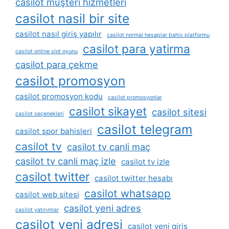
casilot müşteri hizmetleri
casilot nasil bir site
casilot nasıl giriş yapılır
casilot normal hesaplar bahis platformu
casilot para yatirma
casilot online slot oyunu
casilot para çekme
casilot promosyon
casilot promosyon kodu
casilot promosyonlar
casilot sikayet
casilot sitesi
casilot seçenekleri
casilot telegram
casilot spor bahisleri
casilot tv
casilot tv canli maç
casilot tv canli maç izle
casilot tv izle
casilot twitter
casilot twitter hesabı
casilot whatsapp
casilot web sitesi
casilot yeni adres
casilot yatırımlar
casilot yeni adresi
casilot yeni giris