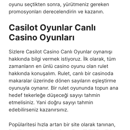
oyunu seçtikten sonra, yürütmeniz gereken
promosyonları derecelendirin ve kazanın.
Casilot Oyunlar Canlı
Casino Oyunları
Sizlere Casilot Casino Canlı Oyunlar oynanışı
hakkında bilgi vermek istiyoruz. İlk olarak, tüm
zamanların en ünlü casino oyunu olan rulet
hakkında konuşalım. Rulet, canlı bir casinoda
makaralar üzerinde dönen sayıların eşleştirme
oyunuyla oynanır. Bir rulet oyununda topun ana
hedef tekerleğe düşeceği sayıyı tahmin
etmelisiniz. Yani doğru sayıyı tahmin
edebilirseniz kazanırsınız.
Popülaritesi hızla artan bir site olarak tanınan,