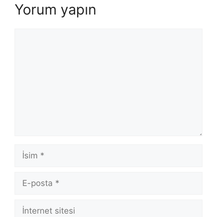
Yorum yapın
Yorum
İsim
E-
posta
İnternet
sitesi