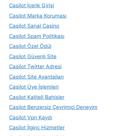
Casilot İçerik Girişi
Casilot Marka Koruması
Casilot Sanal Casino
Casilot Spam Politikası
Casilot Özel Ödül
Casilot Güvenli Site
Casilot Twitter Adresi
Casilot Site Avantajları
Casilot Üye İşlemleri
Casilot Kaliteli Bahisler
Casilot Benzersiz Çevrimiçi Deneyim
Casilot Vpn Kaydı
Casilot İlginç Hizmetler