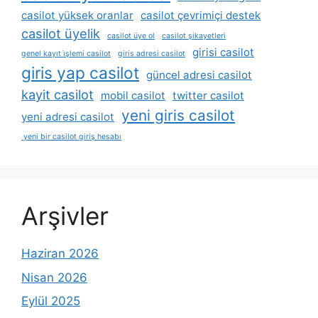
casilot yüksek oranlar
casilot çevrimiçi destek
casilot üyelik
casilot üye ol
casilot şikayetleri
girisi casilot
genel kayıt i̇şlemi casilot
giris adresi casilot
giris yap casilot
güncel adresi casilot
kayit casilot
mobil casilot
twitter casilot
yeni giris casilot
yeni adresi casilot
yeni bir casilot giriş hesabı
Arşivler
Haziran 2026
Nisan 2026
Eylül 2025