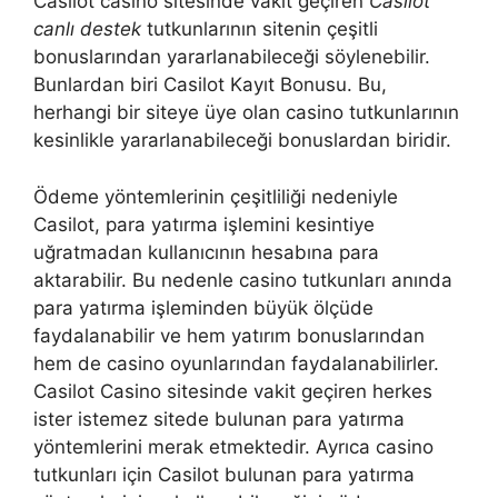
Casilot casino sitesinde vakit geçiren
Casilot
canlı destek
tutkunlarının sitenin çeşitli
bonuslarından yararlanabileceği söylenebilir.
Bunlardan biri Casilot Kayıt Bonusu. Bu,
herhangi bir siteye üye olan casino tutkunlarının
kesinlikle yararlanabileceği bonuslardan biridir.
Ödeme yöntemlerinin çeşitliliği nedeniyle
Casilot, para yatırma işlemini kesintiye
uğratmadan kullanıcının hesabına para
aktarabilir. Bu nedenle casino tutkunları anında
para yatırma işleminden büyük ölçüde
faydalanabilir ve hem yatırım bonuslarından
hem de casino oyunlarından faydalanabilirler.
Casilot Casino sitesinde vakit geçiren herkes
ister istemez sitede bulunan para yatırma
yöntemlerini merak etmektedir. Ayrıca casino
tutkunları için Casilot bulunan para yatırma