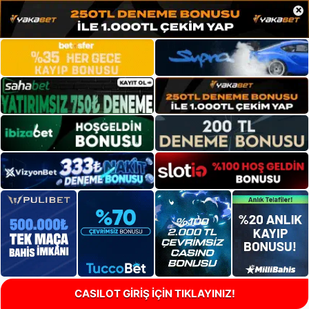
×
CASILOT GİRİŞ İÇİN TIKLAYINIZ!