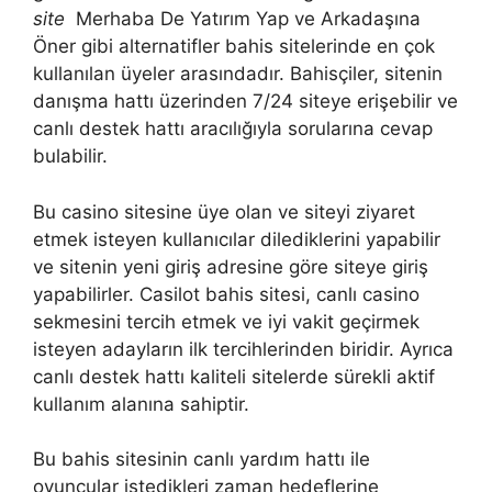
site
Merhaba De Yatırım Yap ve Arkadaşına
Öner gibi alternatifler bahis sitelerinde en çok
kullanılan üyeler arasındadır. Bahisçiler, sitenin
danışma hattı üzerinden 7/24 siteye erişebilir ve
canlı destek hattı aracılığıyla sorularına cevap
bulabilir.
Bu casino sitesine üye olan ve siteyi ziyaret
etmek isteyen kullanıcılar dilediklerini yapabilir
ve sitenin yeni giriş adresine göre siteye giriş
yapabilirler. Casilot bahis sitesi, canlı casino
sekmesini tercih etmek ve iyi vakit geçirmek
isteyen adayların ilk tercihlerinden biridir. Ayrıca
canlı destek hattı kaliteli sitelerde sürekli aktif
kullanım alanına sahiptir.
Bu bahis sitesinin canlı yardım hattı ile
oyuncular istedikleri zaman hedeflerine