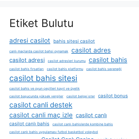
Etiket Bulutu
adresi casilot
bahis sitesi casilot
casilot adres
canlı maçlarda casilot bahsi oynamak
casilot bahis
casilot adresi
casilot adresleri kurumu
casilot bahis fırsatları
casilot bahis platformu
casilot bahis seçeneği
casilot bahis sitesi
casilot bahis ve oyun çeşitleri kayıt ve üyelik
casilot bonus
casilot başucunda yüksek vergiler
casilot belge i̇ster
casilot canli destek
casilot canli maç izle
casilot canlı
casilot canlı bahis
casilot canlı bahislerde kombine bahis
casilot canlı bahis uygulaması futbol ​​basketbol ​​voleybol