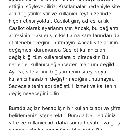
ettiğini söyleyebiliriz. Kısıtlamalar nedeniyle site
adı değiştirilmiştir ve kullanıcı keyfi üzerinde
hiçbir etkisi yoktur. Casilot giriş adresi artık
Casilot olarak ayarlanmıştır. Ancak, bu bağlantı
adresinin olası erişim kısıtlama kararlarından da
etkilenebileceğini unutmayın. Ancak site adının
değişmesi durumunda Casilot kullanıcıları
değişikliği tüm kullanıcılara bildirecektir. Bu
nedenle, kullanıcı eğlenceden mahrum değildir.
Ayrıca, site adını değiştirmenin siteyi veya
kullanıcı hesabını değiştirmediğini unutmayın.
Sadece sitenin adı değişti. Hizmet ve kalitenin
değişmeyeceğini bilin.
Burada açılan hesap için bir kullanıcı adı ve şifre
belirlemeniz istenecektir. Burada belirlediğiniz
şifre ve kullanıcı adı daha sonra hesabınıza giriş
yapmak için kullanacağınız bilgilerdir. Bu