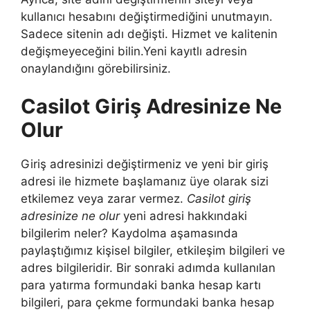
kullanıcı hesabını değiştirmediğini unutmayın.
Sadece sitenin adı değişti. Hizmet ve kalitenin
değişmeyeceğini bilin.Yeni kayıtlı adresin
onaylandığını görebilirsiniz.
Casilot Giriş Adresinize Ne
Olur
Giriş adresinizi değiştirmeniz ve yeni bir giriş
adresi ile hizmete başlamanız üye olarak sizi
etkilemez veya zarar vermez.
Casilot giriş
adresinize ne olur
yeni adresi hakkındaki
bilgilerim neler? Kaydolma aşamasında
paylaştığımız kişisel bilgiler, etkileşim bilgileri ve
adres bilgileridir. Bir sonraki adımda kullanılan
para yatırma formundaki banka hesap kartı
bilgileri, para çekme formundaki banka hesap