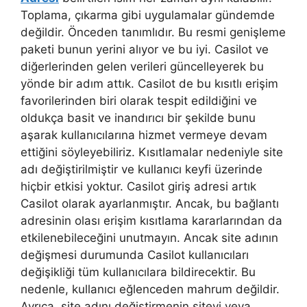
Toplama, çıkarma gibi uygulamalar gündemde
değildir. Önceden tanımlıdır. Bu resmi genişleme
paketi bunun yerini alıyor ve bu iyi. Casilot ve
diğerlerinden gelen verileri güncelleyerek bu
yönde bir adım attık. Casilot de bu kısıtlı erişim
favorilerinden biri olarak tespit edildiğini ve
oldukça basit ve inandırıcı bir şekilde bunu
aşarak kullanıcılarına hizmet vermeye devam
ettiğini söyleyebiliriz. Kısıtlamalar nedeniyle site
adı değiştirilmiştir ve kullanıcı keyfi üzerinde
hiçbir etkisi yoktur. Casilot giriş adresi artık
Casilot olarak ayarlanmıştır. Ancak, bu bağlantı
adresinin olası erişim kısıtlama kararlarından da
etkilenebileceğini unutmayın. Ancak site adının
değişmesi durumunda Casilot kullanıcıları
değişikliği tüm kullanıcılara bildirecektir. Bu
nedenle, kullanıcı eğlenceden mahrum değildir.
Ayrıca, site adını değiştirmenin siteyi veya