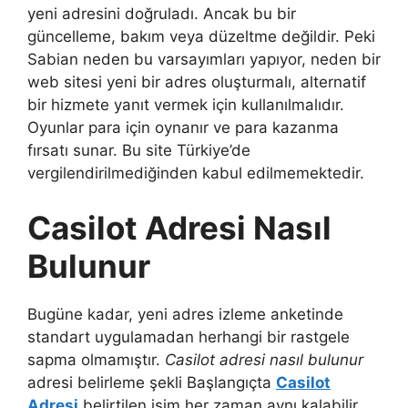
yeni adresini doğruladı. Ancak bu bir
güncelleme, bakım veya düzeltme değildir. Peki
Sabian neden bu varsayımları yapıyor, neden bir
web sitesi yeni bir adres oluşturmalı, alternatif
bir hizmete yanıt vermek için kullanılmalıdır.
Oyunlar para için oynanır ve para kazanma
fırsatı sunar. Bu site Türkiye’de
vergilendirilmediğinden kabul edilmemektedir.
Casilot Adresi Nasıl
Bulunur
Bugüne kadar, yeni adres izleme anketinde
standart uygulamadan herhangi bir rastgele
sapma olmamıştır.
Casilot adresi nasıl bulunur
adresi belirleme şekli Başlangıçta
Casilot
Adresi
belirtilen isim her zaman aynı kalabilir.