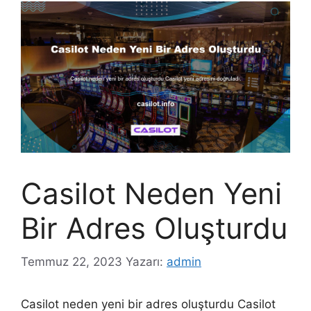
Casilot Neden Yeni
Bir Adres Oluşturdu
Temmuz 22, 2023
Yazarı:
admin
Casilot neden yeni bir adres oluşturdu Casilot