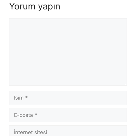
Yorum yapın
Yorum
İsim
E-
posta
İnternet