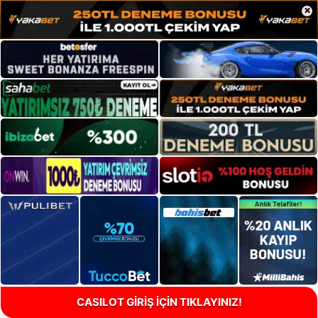
×
CASILOT GİRİŞ İÇİN TIKLAYINIZ!