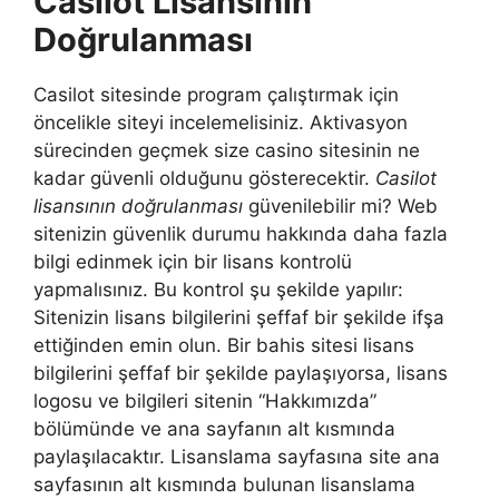
Casilot Lisansının
Doğrulanması
Casilot sitesinde program çalıştırmak için
öncelikle siteyi incelemelisiniz. Aktivasyon
sürecinden geçmek size casino sitesinin ne
kadar güvenli olduğunu gösterecektir.
Casilot
lisansının doğrulanması
güvenilebilir mi? Web
sitenizin güvenlik durumu hakkında daha fazla
bilgi edinmek için bir lisans kontrolü
yapmalısınız. Bu kontrol şu şekilde yapılır:
Sitenizin lisans bilgilerini şeffaf bir şekilde ifşa
ettiğinden emin olun. Bir bahis sitesi lisans
bilgilerini şeffaf bir şekilde paylaşıyorsa, lisans
logosu ve bilgileri sitenin “Hakkımızda”
bölümünde ve ana sayfanın alt kısmında
paylaşılacaktır. Lisanslama sayfasına site ana
sayfasının alt kısmında bulunan lisanslama