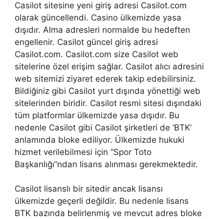
Casilot sitesine yeni giriş adresi Casilot.com
olarak güncellendi. Casino ülkemizde yasa
dışıdır. Alma adresleri normalde bu hedeften
engellenir. Casilot güncel giriş adresi
Casilot.com. Casilot.com size Casilot web
sitelerine özel erişim sağlar. Casilot alıcı adresini
web sitemizi ziyaret ederek takip edebilirsiniz.
Bildiğiniz gibi Casilot yurt dışında yönettiği web
sitelerinden biridir. Casilot resmi sitesi dışındaki
tüm platformlar ülkemizde yasa dışıdır. Bu
nedenle Casilot gibi Casilot şirketleri de ‘BTK’
anlamında bloke ediliyor. Ülkemizde hukuki
hizmet verilebilmesi için “Spor Toto
Başkanlığı”ndan lisans alınması gerekmektedir.
Casilot lisanslı bir sitedir ancak lisansı
ülkemizde geçerli değildir. Bu nedenle lisans
BTK bazında belirlenmiş ve mevcut adres bloke