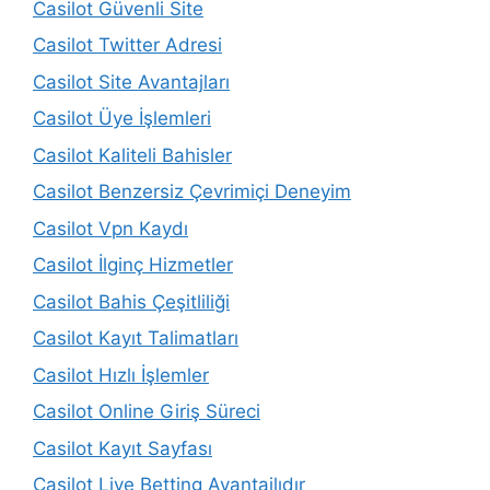
Casilot Güvenli Site
Casilot Twitter Adresi
Casilot Site Avantajları
Casilot Üye İşlemleri
Casilot Kaliteli Bahisler
Casilot Benzersiz Çevrimiçi Deneyim
Casilot Vpn Kaydı
Casilot İlginç Hizmetler
Casilot Bahis Çeşitliliği
Casilot Kayıt Talimatları
Casilot Hızlı İşlemler
Casilot Online Giriş Süreci
Casilot Kayıt Sayfası
Casilot Live Betting Avantajlıdır