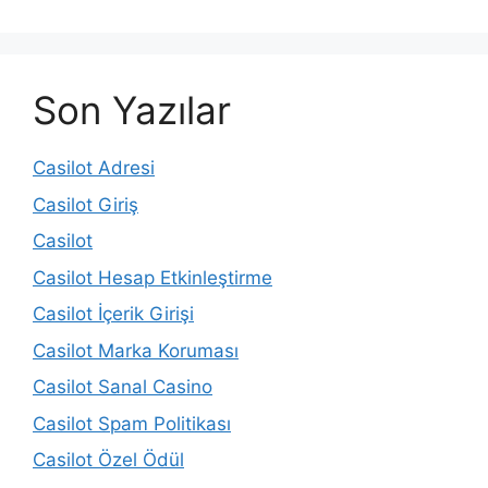
Son Yazılar
Casilot Adresi
Casilot Giriş
Casilot
Casilot Hesap Etkinleştirme
Casilot İçerik Girişi
Casilot Marka Koruması
Casilot Sanal Casino
Casilot Spam Politikası
Casilot Özel Ödül