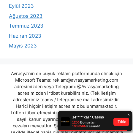
Eylül 2023
Ağustos 2023
Temmuz 2023
Haziran 2023
Mayıs 2023
Avrasya'nın en büyük reklam platformunda olmak için
Microsoft Teams:
reklam@avrasyamarketing.com
adresimizden veya Telegram: @Avrasyamarketing
adresimizden irtibat kurabilirsiniz. (Tek iletişim
adreslerimiz teams / telegram ve mail adresimizdir.
Harici hiçbir iletişim adresimiz bulunmamaktadır.
Lütfen itibar etmeyiniz.) Türkiye yasalarına göre 7258
sayılı kanun uyarınca yasa dışı bahis oynamanın
cezaları mevcuttur. Şu an bulunduğunuz site hiç bir
şekilde illegal bahis oyunları oynatmıyor ve oynamaya