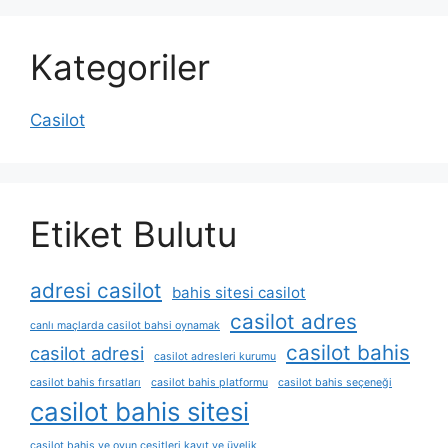
Kategoriler
Casilot
Etiket Bulutu
adresi casilot
bahis sitesi casilot
casilot adres
canlı maçlarda casilot bahsi oynamak
casilot bahis
casilot adresi
casilot adresleri kurumu
casilot bahis fırsatları
casilot bahis platformu
casilot bahis seçeneği
casilot bahis sitesi
casilot bahis ve oyun çeşitleri kayıt ve üyelik