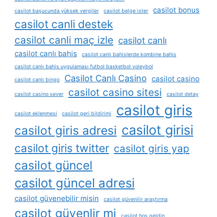
casilot bonus
casilot başucunda yüksek vergiler
casilot belge i̇ster
casilot canli destek
casilot canli maç izle
casilot canlı
casilot canlı bahis
casilot canlı bahislerde kombine bahis
casilot canlı bahis uygulaması futbol ​​basketbol ​​voleybol
Casilot Canlı Casino
casilot casino
casilot canlı bingo
casilot casino sitesi
casilot casino sever
casilot detay
casilot giris
casilot eklenmesi
casilot geri bildirimi
casilot girisi
casilot giris adresi
casilot giris twitter
casilot giris yap
casilot güncel
casilot güncel adresi
casilot güvenebilir misin
casilot güvenilir araştırma
casilot güvenlir mi
casilot hoş geldin