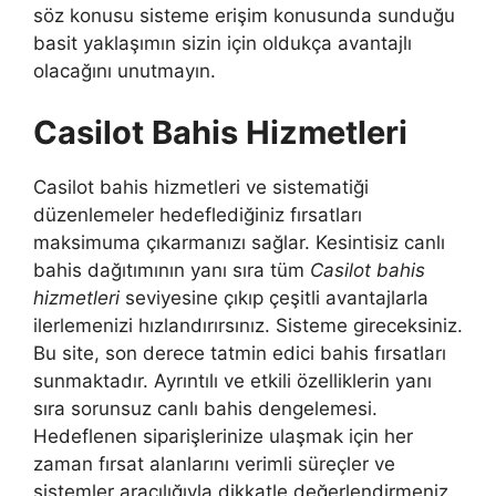
söz konusu sisteme erişim konusunda sunduğu
basit yaklaşımın sizin için oldukça avantajlı
olacağını unutmayın.
Casilot Bahis Hizmetleri
Casilot bahis hizmetleri ve sistematiği
düzenlemeler hedeflediğiniz fırsatları
maksimuma çıkarmanızı sağlar. Kesintisiz canlı
bahis dağıtımının yanı sıra tüm
Casilot bahis
hizmetleri
seviyesine çıkıp çeşitli avantajlarla
ilerlemenizi hızlandırırsınız. Sisteme gireceksiniz.
Bu site, son derece tatmin edici bahis fırsatları
sunmaktadır. Ayrıntılı ve etkili özelliklerin yanı
sıra sorunsuz canlı bahis dengelemesi.
Hedeflenen siparişlerinize ulaşmak için her
zaman fırsat alanlarını verimli süreçler ve
sistemler aracılığıyla dikkatle değerlendirmeniz