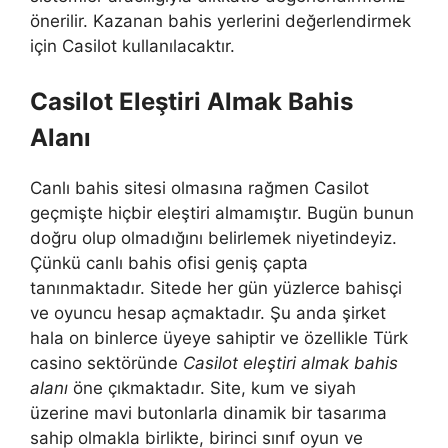
önerilir. Kazanan bahis yerlerini değerlendirmek
için Casilot kullanılacaktır.
Casilot Eleştiri Almak Bahis
Alanı
Canlı bahis sitesi olmasına rağmen Casilot
geçmişte hiçbir eleştiri almamıştır. Bugün bunun
doğru olup olmadığını belirlemek niyetindeyiz.
Çünkü canlı bahis ofisi geniş çapta
tanınmaktadır. Sitede her gün yüzlerce bahisçi
ve oyuncu hesap açmaktadır. Şu anda şirket
hala on binlerce üyeye sahiptir ve özellikle Türk
casino sektöründe
Casilot eleştiri almak bahis
alanı
öne çıkmaktadır. Site, kum ve siyah
üzerine mavi butonlarla dinamik bir tasarıma
sahip olmakla birlikte, birinci sınıf oyun ve