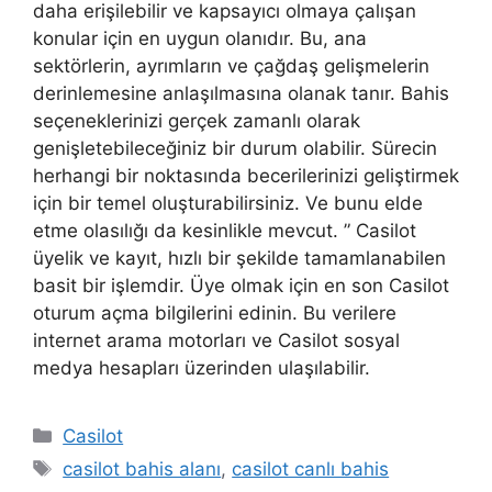
daha erişilebilir ve kapsayıcı olmaya çalışan
konular için en uygun olanıdır. Bu, ana
sektörlerin, ayrımların ve çağdaş gelişmelerin
derinlemesine anlaşılmasına olanak tanır. Bahis
seçeneklerinizi gerçek zamanlı olarak
genişletebileceğiniz bir durum olabilir. Sürecin
herhangi bir noktasında becerilerinizi geliştirmek
için bir temel oluşturabilirsiniz. Ve bunu elde
etme olasılığı da kesinlikle mevcut. ” Casilot
üyelik ve kayıt, hızlı bir şekilde tamamlanabilen
basit bir işlemdir. Üye olmak için en son Casilot
oturum açma bilgilerini edinin. Bu verilere
internet arama motorları ve Casilot sosyal
medya hesapları üzerinden ulaşılabilir.
Kategoriler
Casilot
Etiketler
casilot bahis alanı
,
casilot canlı bahis