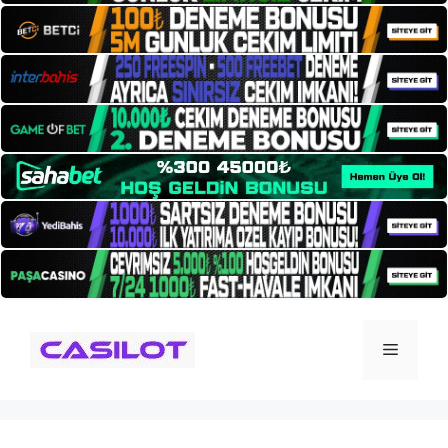
İçeriğe
atla
Menü