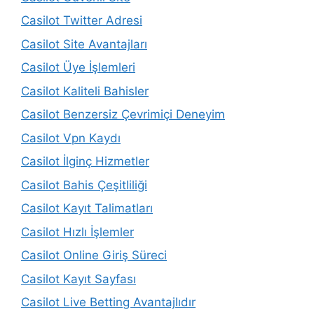
Casilot Twitter Adresi
Casilot Site Avantajları
Casilot Üye İşlemleri
Casilot Kaliteli Bahisler
Casilot Benzersiz Çevrimiçi Deneyim
Casilot Vpn Kaydı
Casilot İlginç Hizmetler
Casilot Bahis Çeşitliliği
Casilot Kayıt Talimatları
Casilot Hızlı İşlemler
Casilot Online Giriş Süreci
Casilot Kayıt Sayfası
Casilot Live Betting Avantajlıdır