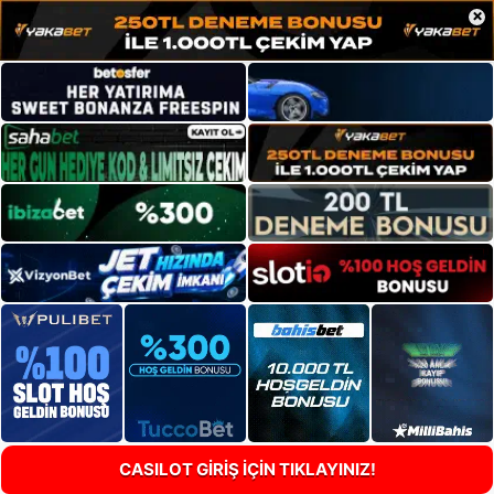
×
CASILOT GİRİŞ İÇİN TIKLAYINIZ!