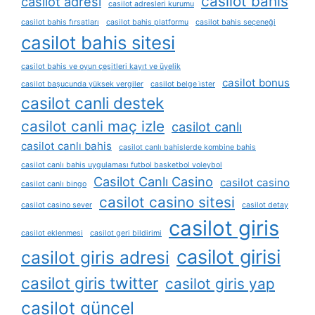
casilot bahis
casilot adresi
casilot adresleri kurumu
casilot bahis fırsatları
casilot bahis platformu
casilot bahis seçeneği
casilot bahis sitesi
casilot bahis ve oyun çeşitleri kayıt ve üyelik
casilot bonus
casilot başucunda yüksek vergiler
casilot belge i̇ster
casilot canli destek
casilot canli maç izle
casilot canlı
casilot canlı bahis
casilot canlı bahislerde kombine bahis
casilot canlı bahis uygulaması futbol ​​basketbol ​​voleybol
Casilot Canlı Casino
casilot casino
casilot canlı bingo
casilot casino sitesi
casilot casino sever
casilot detay
casilot giris
casilot eklenmesi
casilot geri bildirimi
casilot girisi
casilot giris adresi
casilot giris twitter
casilot giris yap
casilot güncel