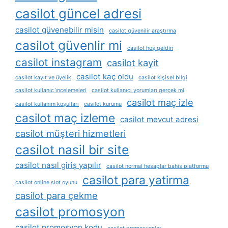
casilot güncel adresi
casilot güvenebilir misin
casilot güvenilir araştırma
casilot güvenlir mi
casilot hoş geldin
casilot instagram
casilot kayit
casilot kaç oldu
casilot kayıt ve üyelik
casilot kişisel bilgi
casilot kullanıc i̇ncelemeleri
casilot kullanıcı yorumları gerçek mi
casilot maç izle
casilot kullanım koşulları
casilot kurumu
casilot maç izleme
casilot mevcut adresi
casilot müşteri hizmetleri
casilot nasil bir site
casilot nasıl giriş yapılır
casilot normal hesaplar bahis platformu
casilot para yatirma
casilot online slot oyunu
casilot para çekme
casilot promosyon
casilot promosyon kodu