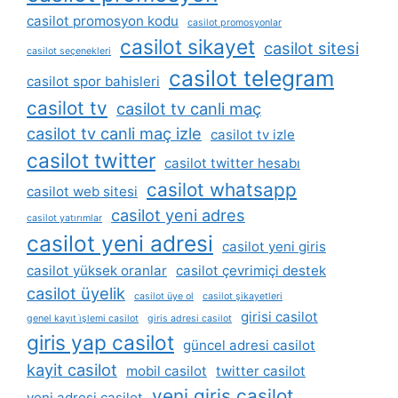
casilot promosyon kodu
casilot promosyonlar
casilot sikayet
casilot sitesi
casilot seçenekleri
casilot telegram
casilot spor bahisleri
casilot tv
casilot tv canli maç
casilot tv canli maç izle
casilot tv izle
casilot twitter
casilot twitter hesabı
casilot whatsapp
casilot web sitesi
casilot yeni adres
casilot yatırımlar
casilot yeni adresi
casilot yeni giris
casilot yüksek oranlar
casilot çevrimiçi destek
casilot üyelik
casilot üye ol
casilot şikayetleri
girisi casilot
genel kayıt i̇şlemi casilot
giris adresi casilot
giris yap casilot
güncel adresi casilot
kayit casilot
mobil casilot
twitter casilot
yeni giris casilot
yeni adresi casilot