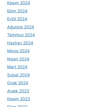
Kasım 2024
Ekim 2024
Eylül 2024
Ağustos 2024
Temmuz 2024
Haziran 2024
Mayıs 2024
Nisan 2024
Mart 2024
Şubat 2024
Ocak 2024
Aralık 2023
Kasım 2023
Ekim 2023