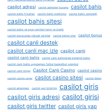
casilot bahis
casilot adresi
casilot adresleri kurumu
casilot bahis fırsatları
casilot bahis platformu
casilot bahis seçeneği
casilot bahis sitesi
casilot bahis ve oyun çeşitleri kayıt ve üyelik
casilot bonus
casilot başucunda yüksek vergiler
casilot belge i̇ster
casilot canli destek
casilot canli maç izle
casilot canlı
casilot canlı bahis
casilot canlı bahislerde kombine bahis
casilot canlı bahis uygulaması futbol ​​basketbol ​​voleybol
Casilot Canlı Casino
casilot casino
casilot canlı bingo
casilot casino sitesi
casilot casino sever
casilot detay
casilot giris
casilot eklenmesi
casilot geri bildirimi
casilot girisi
casilot giris adresi
casilot giris twitter
casilot giris yap