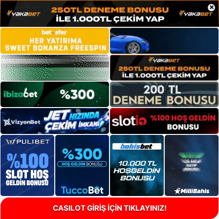
×
CASILOT GİRİŞ İÇİN TIKLAYINIZ!