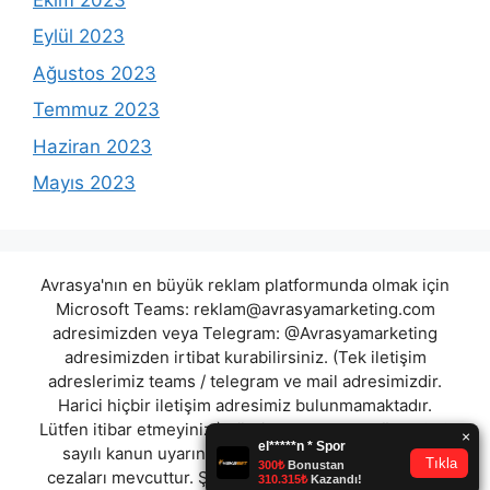
Eylül 2023
Ağustos 2023
Temmuz 2023
Haziran 2023
Mayıs 2023
Avrasya'nın en büyük reklam platformunda olmak için
Microsoft Teams:
reklam@avrasyamarketing.com
adresimizden veya Telegram: @Avrasyamarketing
adresimizden irtibat kurabilirsiniz. (Tek iletişim
adreslerimiz teams / telegram ve mail adresimizdir.
Harici hiçbir iletişim adresimiz bulunmamaktadır.
Lütfen itibar etmeyiniz.) Türkiye yasalarına göre 7258
sayılı kanun uyarınca yasa dışı bahis oynamanın
cezaları mevcuttur. Şu an bulunduğunuz site hiç bir