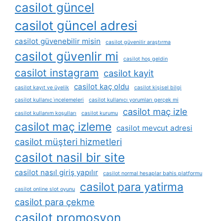
casilot güncel
casilot güncel adresi
casilot güvenebilir misin
casilot güvenilir araştırma
casilot güvenlir mi
casilot hoş geldin
casilot instagram
casilot kayit
casilot kaç oldu
casilot kayıt ve üyelik
casilot kişisel bilgi
casilot kullanıc i̇ncelemeleri
casilot kullanıcı yorumları gerçek mi
casilot maç izle
casilot kullanım koşulları
casilot kurumu
casilot maç izleme
casilot mevcut adresi
casilot müşteri hizmetleri
casilot nasil bir site
casilot nasıl giriş yapılır
casilot normal hesaplar bahis platformu
casilot para yatirma
casilot online slot oyunu
casilot para çekme
casilot promosyon