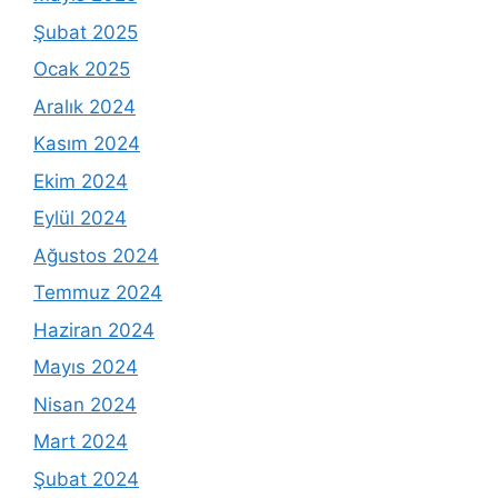
Şubat 2025
Ocak 2025
Aralık 2024
Kasım 2024
Ekim 2024
Eylül 2024
Ağustos 2024
Temmuz 2024
Haziran 2024
Mayıs 2024
Nisan 2024
Mart 2024
Şubat 2024