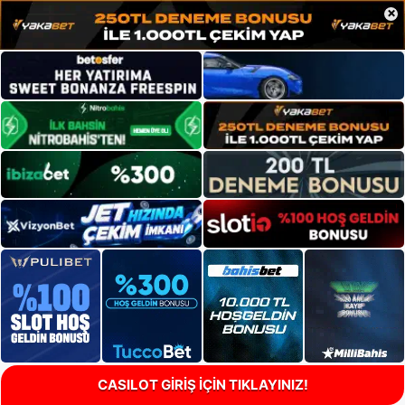
×
CASILOT GİRİŞ İÇİN TIKLAYINIZ!