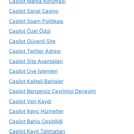
Casilot Marka Koruması
Casilot Sanal Casino
Casilot Spam Politikası
Casilot Özel Ödül
Casilot Güvenli Site
Casilot Twitter Adresi
Casilot Site Avantajları
Casilot Üye İşlemleri
Casilot Kaliteli Bahisler
Casilot Benzersiz Çevrimiçi Deneyim
Casilot Vpn Kaydı
Casilot İlginç Hizmetler
Casilot Bahis Çeşitliliği
Casilot Kayıt Talimatları