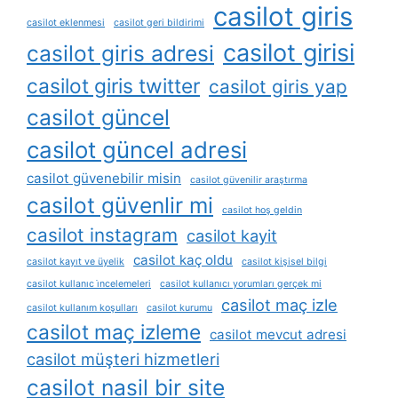
casilot giris
casilot eklenmesi
casilot geri bildirimi
casilot girisi
casilot giris adresi
casilot giris twitter
casilot giris yap
casilot güncel
casilot güncel adresi
casilot güvenebilir misin
casilot güvenilir araştırma
casilot güvenlir mi
casilot hoş geldin
casilot instagram
casilot kayit
casilot kaç oldu
casilot kayıt ve üyelik
casilot kişisel bilgi
casilot kullanıc i̇ncelemeleri
casilot kullanıcı yorumları gerçek mi
casilot maç izle
casilot kullanım koşulları
casilot kurumu
casilot maç izleme
casilot mevcut adresi
casilot müşteri hizmetleri
casilot nasil bir site