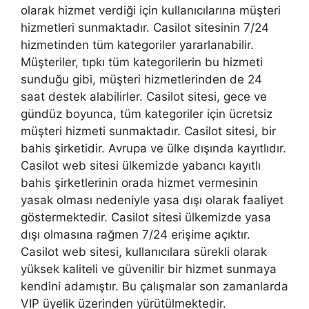
olarak hizmet verdiği için kullanıcılarına müşteri
hizmetleri sunmaktadır. Casilot sitesinin 7/24
hizmetinden tüm kategoriler yararlanabilir.
Müşteriler, tıpkı tüm kategorilerin bu hizmeti
sunduğu gibi, müşteri hizmetlerinden de 24
saat destek alabilirler. Casilot sitesi, gece ve
gündüz boyunca, tüm kategoriler için ücretsiz
müşteri hizmeti sunmaktadır. Casilot sitesi, bir
bahis şirketidir. Avrupa ve ülke dışında kayıtlıdır.
Casilot web sitesi ülkemizde yabancı kayıtlı
bahis şirketlerinin orada hizmet vermesinin
yasak olması nedeniyle yasa dışı olarak faaliyet
göstermektedir. Casilot sitesi ülkemizde yasa
dışı olmasına rağmen 7/24 erişime açıktır.
Casilot web sitesi, kullanıcılara sürekli olarak
yüksek kaliteli ve güvenilir bir hizmet sunmaya
kendini adamıştır. Bu çalışmalar son zamanlarda
VIP üyelik üzerinden yürütülmektedir.