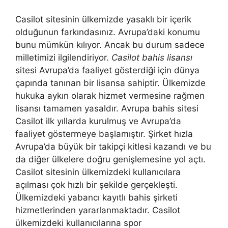
Casilot sitesinin ülkemizde yasaklı bir içerik
olduğunun farkındasınız. Avrupa’daki konumu
bunu mümkün kılıyor. Ancak bu durum sadece
milletimizi ilgilendiriyor.
Casilot bahis lisansı
sitesi Avrupa’da faaliyet gösterdiği için dünya
çapında tanınan bir lisansa sahiptir. Ülkemizde
hukuka aykırı olarak hizmet vermesine rağmen
lisansı tamamen yasaldır. Avrupa bahis sitesi
Casilot ilk yıllarda kurulmuş ve Avrupa’da
faaliyet göstermeye başlamıştır. Şirket hızla
Avrupa’da büyük bir takipçi kitlesi kazandı ve bu
da diğer ülkelere doğru genişlemesine yol açtı.
Casilot sitesinin ülkemizdeki kullanıcılara
açılması çok hızlı bir şekilde gerçekleşti.
Ülkemizdeki yabancı kayıtlı bahis şirketi
hizmetlerinden yararlanmaktadır. Casilot
ülkemizdeki kullanıcılarına spor