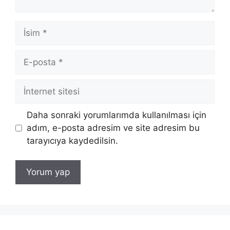
İsim
E-
posta
İnternet
sitesi
Daha sonraki yorumlarımda kullanılması için
adım, e-posta adresim ve site adresim bu
tarayıcıya kaydedilsin.