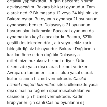
ortaklık yapmaktadır. Bugün Baccarat’ın sırrını
açıklayacağım. Bakara bir kart oyunudur. Tam
olarak nedir? Bir masada 12 veya 24 kişi birlikte
Bakara oynar. Bu oyunun oynanışı 21 oyununun
oynanışına benzer. Dolayısıyla 21 oyununun
hayranı olan kullanıcılar Baccarat oyununu da
oynamaktan keyif alacaklardır. Bakara, 52’lik
çeşitli destelerden dört, altı veya sekiz kartı
birleştirdiğiniz bir oyundur. Bakara: Dağıtıcının
kartları önce elden dağıtılır Dolayısıyla
milletimize hukuksuz hizmet ediyor. Ürün
ülkemizde yasa dışı olarak hizmet verirken
Avrupa’da tamamen lisanslı olup yasal olarak
kullanıcılarına hizmet vermektedir.
Casilot
hizmet müşteri hizmetleri
sitesi ülkemizde yasa
dışı olmasına rağmen spor müsabakaları ve
casinolar için hizmet vermektedir. Kadın
krupiyerler için canlı Casino oyunlarını eş