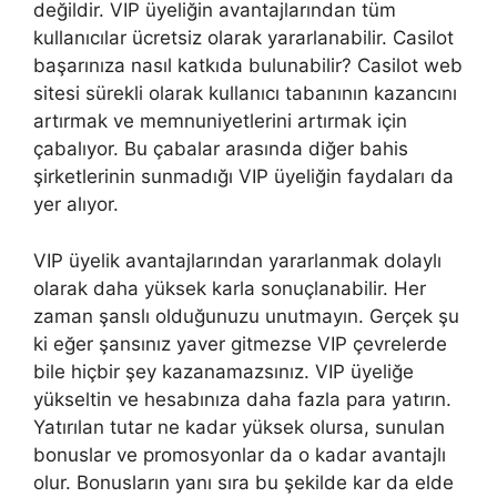
değildir. VIP üyeliğin avantajlarından tüm
kullanıcılar ücretsiz olarak yararlanabilir. Casilot
başarınıza nasıl katkıda bulunabilir? Casilot web
sitesi sürekli olarak kullanıcı tabanının kazancını
artırmak ve memnuniyetlerini artırmak için
çabalıyor. Bu çabalar arasında diğer bahis
şirketlerinin sunmadığı VIP üyeliğin faydaları da
yer alıyor.
VIP üyelik avantajlarından yararlanmak dolaylı
olarak daha yüksek karla sonuçlanabilir. Her
zaman şanslı olduğunuzu unutmayın. Gerçek şu
ki eğer şansınız yaver gitmezse VIP çevrelerde
bile hiçbir şey kazanamazsınız. VIP üyeliğe
yükseltin ve hesabınıza daha fazla para yatırın.
Yatırılan tutar ne kadar yüksek olursa, sunulan
bonuslar ve promosyonlar da o kadar avantajlı
olur. Bonusların yanı sıra bu şekilde kar da elde