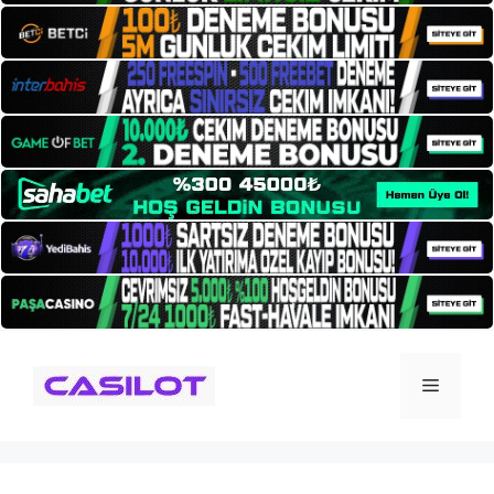
İçeriğe
atla
Menü