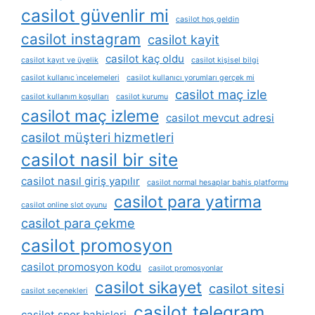
casilot güvenlir mi
casilot hoş geldin
casilot instagram
casilot kayit
casilot kaç oldu
casilot kayıt ve üyelik
casilot kişisel bilgi
casilot kullanıc i̇ncelemeleri
casilot kullanıcı yorumları gerçek mi
casilot maç izle
casilot kullanım koşulları
casilot kurumu
casilot maç izleme
casilot mevcut adresi
casilot müşteri hizmetleri
casilot nasil bir site
casilot nasıl giriş yapılır
casilot normal hesaplar bahis platformu
casilot para yatirma
casilot online slot oyunu
casilot para çekme
casilot promosyon
casilot promosyon kodu
casilot promosyonlar
casilot sikayet
casilot sitesi
casilot seçenekleri
casilot telegram
casilot spor bahisleri